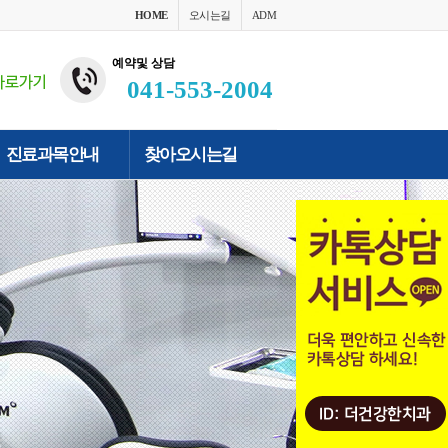
HOME
오시는길
ADM
예약및 상담
041-553-2004
진료과목안내
찾아오시는길
- 임플란트
- 찾아오시는길
- 사랑니발치
- 잇몸치료
- 심미보철
- 치아미백
- 소아진료
- 예방진료