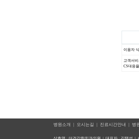
이용자 식
고객서비스
CS대응을
병원소개
|
오시는길
|
진료시간안내
|
병
상호명 : 더건강한치과의원 | 대표자 : 김택성 | 사업